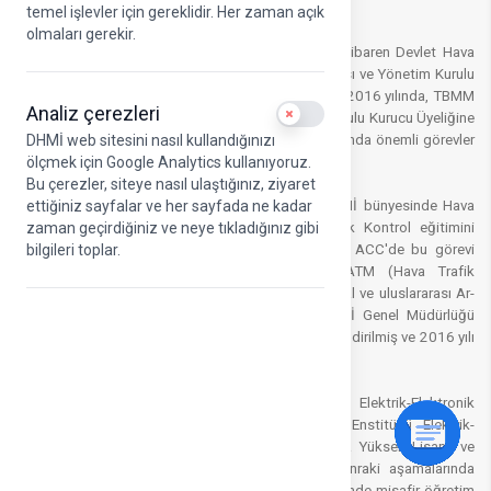
temel işlevler için gereklidir. Her zaman açık
olmaları gerekir.
Dr. Cengiz PAŞAOĞLU 30 Ekim 2022 tarihinden itibaren Devlet Hava
Meydanları İşletmesi (DHMİ) Genel Müdür Yardımcısı ve Yönetim Kurulu
Üyesi olarak görev yapmaktadır. Bu görevden önce 2016 yılında, TBMM
Analiz çerezleri
Use setting
Genel Kurulunun kararıyla Kişisel Verileri Koruma Kurulu Kurucu Üyeliğine
seçilmiş ve 2016-2022 tarihleri arasında bu kapsamda önemli görevler
DHMİ web sitesini nasıl kullandığınızı
üstlenmiştir.
ölçmek için Google Analytics kullanıyoruz.
Bu çerezler, siteye nasıl ulaştığınız, ziyaret
Dr. PAŞAOĞLU, meslek hayatına 2002 yılında DHMİ bünyesinde Hava
ettiğiniz sayfalar ve her sayfada ne kadar
Trafik Kontrolörü olarak başlamış ve Hava Trafik Kontrol eğitimini
zaman geçirdiğiniz ve neye tıkladığınız gibi
birincilikle tamamlamıştır. Beş yıl boyunca Ankara ACC'de bu görevi
bilgileri toplar.
sürdürmüş, ardından DHMİ Genel Müdürlüğü ATM (Hava Trafik
Yönetimi) Ar-Ge Müdürlüğü'ne geçmiş, birçok ulusal ve uluslararası Ar-
Ge projelerinde görev almıştır. 2014 yılında DHMİ Genel Müdürlüğü
Elektronik Dairesi Başkan Yardımcısı olarak görevlendirilmiş ve 2016 yılı
sonuna kadar bu görevini sürdürmüştür
Gazi Üniversitesi Mühendislik Mimarlık Fakültesi Elektrik-Elektronik
Mühendisliği Bölümünden Lisans, Fen Bilimleri Enstitüsü Elektrik-
Elektronik Mühendisliği Anabilim Dalından sırasıyla Yüksek Lisans ve
Doktora derecelerini almıştır. Eğitim hayatının sonraki aşamalarında
İstanbul Teknik Üniversitesinde ve Gazi Üniversitesinde misafir öğretim