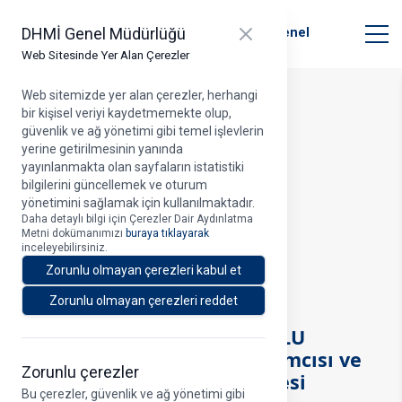
T.C. Ulaştırma ve Altyapı Bakanlığı
Close panel
DHMİ Genel Müdürlüğü
Devlet Hava Meydanları İşletmesi Genel
Müdürlüğü
Web Sitesinde Yer Alan Çerezler
Web sitemizde yer alan çerezler, herhangi
bir kişisel veriyi kaydetmemekte olup,
Profil
güvenlik ve ağ yönetimi gibi temel işlevlerin
yerine getirilmesinin yanında
yayınlanmakta olan sayfaların istatistiki
bilgilerini güncellemek ve oturum
yönetimini sağlamak için kullanılmaktadır.
Daha detaylı bilgi için Çerezler Dair Aydınlatma
Metni dokümanımızı
buraya tıklayarak
inceleyebilirsiniz.
Zorunlu olmayan çerezleri kabul et
Zorunlu olmayan çerezleri reddet
Dr. Cengiz PAŞAOĞLU
DHMİ Genel Müdür Yardımcısı ve
Zorunlu çerezler
Yönetim Kurulu Üyesi
Bu çerezler, güvenlik ve ağ yönetimi gibi