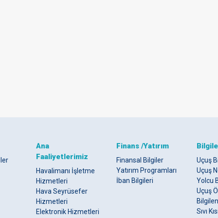
Ana
Finans /Yatırım
Bilgil
Faaliyetlerimiz
ler
Finansal Bilgiler
Uçuş Bi
Yatırım Programları
Uçuş N
Havalimanı İşletme
İban Bilgileri
Yolcu B
Hizmetleri
Uçuş Ö
Hava Seyrüsefer
Bilgil
Hizmetleri
Sıvı Kı
Elektronik Hizmetleri