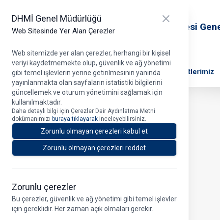
T.C. Ulaştırma ve Altyapı Bakanlığı
Close panel
DHMİ Genel Müdürlüğü
Devlet Hava Meydanları İşletmesi Gen
Web Sitesinde Yer Alan Çerezler
Müdürlüğü
Web sitemizde yer alan çerezler, herhangi bir kişisel
veriyi kaydetmemekte olup, güvenlik ve ağ yönetimi
DHMİ Hakkında
Projelerimiz
Ana Faaliyetlerimiz
gibi temel işlevlerin yerine getirilmesinin yanında
yayınlanmakta olan sayfaların istatistiki bilgilerini
güncellemek ve oturum yönetimini sağlamak için
kullanılmaktadır.
Daha detaylı bilgi için Çerezler Dair Aydınlatma Metni
Profil
dokümanımızı
buraya tıklayarak
inceleyebilirsiniz.
Zorunlu olmayan çerezleri kabul et
Zorunlu olmayan çerezleri reddet
Zorunlu çerezler
Bu çerezler, güvenlik ve ağ yönetimi gibi temel işlevler
için gereklidir. Her zaman açık olmaları gerekir.