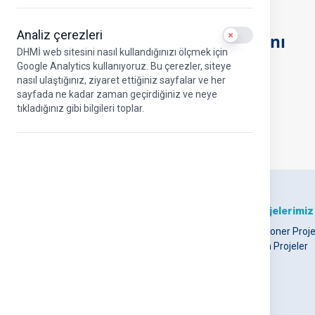
Sinan YILDIZ
Analiz çerezleri
Use setting
Hava Seyrüsefer Dairesi Başkanı
DHMİ web sitesini nasıl kullandığınızı ölçmek için
Google Analytics kullanıyoruz. Bu çerezler, siteye
nasıl ulaştığınız, ziyaret ettiğiniz sayfalar ve her
sayfada ne kadar zaman geçirdiğiniz ve neye
tıkladığınız gibi bilgileri toplar.
DHMİ Hakkında
Projelerimiz
Hakkımızda
Vizyoner Proje
DHMİ Kurumsal Logo
Tüm Projeler
Misyonumuz ve
Vizyonumuz
Stratejik Amaçlar
UAB Kurumsal Kimlik