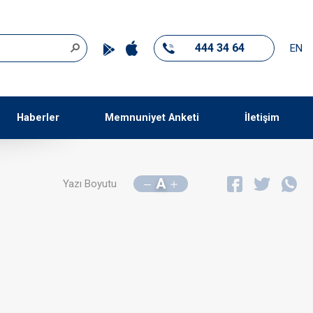
444 34 64
EN
Haberler
Memnuniyet Anketi
İletişim
A
Yazı Boyutu