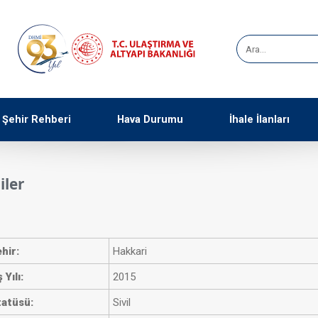
Şehir Rehberi
Hava Durumu
İhale İlanları
iler
hir:
Hakkari
 Yılı:
2015
tatüsü:
Sivil