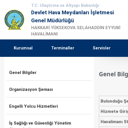
T.C. Ulaştırma ve Altyapı Bakanlığı
Devlet Hava Meydanları İşletmesi
Genel Müdürlüğü
HAKKARİ YÜKSEKOVA SELAHADDİN EYYUBİ
HAVALİMANI
Kurumsal
Terminaller
Servisler
Genel Bilgiler
Genel Bilg
Organizasyon Şeması
Bulunduğu Şe
Engelli Yolcu Hizmetleri
​Hizmete Giriş
​Havalimanı S
İş Sağlığı ve Güvenliği Yönetim