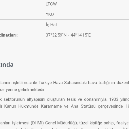
​LTCW
​YKO
​İç Hat
inatları:
37°32′59″N - 44°14′15″E​
ında
larının işletilmesi ile Türkiye Hava Sahasındaki hava trafiğinin düz
e yerine getirilmektedir.
lık sektörünün altyapısını oluşturan tesis ve donanımıyla, 1933 yılı
ılı Kanun Hükmünde Kararname ve Ana Statüsü çerçevesinde 1984 
ları İşletmesi (DHMİ) Genel Müdürlüğü; tüzel kişiliğe sahip, faaliyet