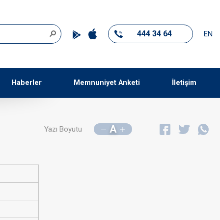
444 34 64
EN
Haberler
Memnuniyet Anketi
İletişim
A
Yazı Boyutu