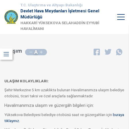
T.C. Ulaştırma ve Altyapı Bakanlığı
Devlet Hava Meydanları İşletmesi Genel
Müdürlüğü
HAKKARİ YÜKSEKOVA SELAHADDİN EYYUBİ
HAVALİMANI
Ulaşım
A
ULAŞIM KOLAYLIKLARI:
Şehir Merkezine 5 km uzaklıkta bulunan Havalimanımıza ulaşım belediye
otobüsü, ticari taksi ve özel araçlarla sağlanmaktadır.
H
avalima
nımıza ulaşım ve güzergâh bilgileri için:
Yüksekova Belediyesi belediye otobüsü saat ve güzergahları için
buraya
tıklayınız.​