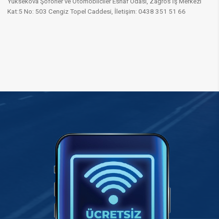
Yüksekova Şoförler ve Otomobilciler Esnaf Odası, Zagros İş Merkezi
Kat:5 No: 503 Cengiz Topel Caddesi, İletişim: 0438 351 51 66