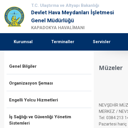
T.C. Ulaştırma ve Altyapı Bakanlığı
Devlet Hava Meydanları İşletmesi
Genel Müdürlüğü
KAPADOKYA HAVALİMANI
Kurumsal
Terminaller
Servisler
Genel Bilgiler
Müzeler
Organizasyon Şeması
Engelli Yolcu Hizmetleri
NEVŞEHİR MÜZ
MERKEZ / NEV
İş Sağlığı ve Güvenliği Yönetim
Tel: 0384 213 1
Sistemleri
Pazartesi hariç 