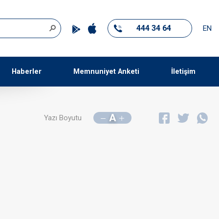
444 34 64
EN
Haberler
Memnuniyet Anketi
İletişim
A
Yazı Boyutu