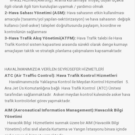
iii-İkaz Hizmeti(Alerting): Arama kurtarmaya ihtiyaç duyan uçakla
ilgili olarak ilgili tüm kuruluşları uyarmak / yardımcı olmak
2-Hava Sahası Yönetimi (ASM):
Hava sahasının etkin kullanılması
amacıyla (tasarımı/yol yapıları-sektörizasyon) ve hava sahasının değişik
kullanıcı (sivil-asker) talepleri doğrultusunda paylaşım, koordine ve
kontrolünün sağlanması
3-Hava Trafik Akış Yönetimi(ATFM):
Hava Trafik talebi ile Hava
Trafik Kontrol sistem kapasitesi arasında sürekli olarak denge kurmayı
amaçlayan taktik ve stratejik planlama çalışmalarını kapsamaktadır.
HAVALİMANIMIZDA VERİLEN SEYRÜSEFER HİZMETLERİ
ATC (Air Traffic Control): Hava Trafik Kontrol Hizmetleri
Havalimanımızda Yaklaşma Kontrol ile Meydan Kontrol Hizmetleri 5.
Ana Jet Üs Komutanlığına bağlı Hava Trafik Kontrol (ATC) Ünitesi
tarafından sağlanmaktadır. Askeri meydan kontrol kulesinde asker hava
trafik kontrolörleri görev yapmaktadır.
AIM (Aeronautical Information Management):Havacılık Bilgi
Yönetimi
Havacılık Bilgi Hizmetlerini sunmak üzere bir AIM (Havacılık Bilgi
Yönetimi) ofisi sivil alanda Kurtarma ve Yangın İstasyonu binası içinde