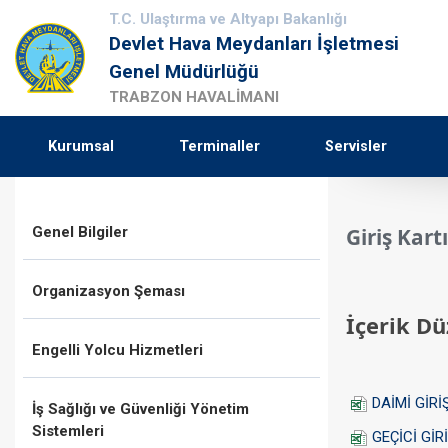
T.C. Ulaştırma ve Altyapı Bakanlığı
Devlet Hava Meydanları İşletmesi
Genel Müdürlüğü
TRABZON HAVALİMANI
Kurumsal
Terminaller
Servisler
Genel Bilgiler
Giriş Kart
Organizasyon Şeması
İçerik Düz
Engelli Yolcu Hizmetleri
DAİMİ GİRİ
İş Sağlığı ve Güvenliği Yönetim
Sistemleri
GEÇİCİ GİR