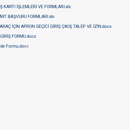
İŞ KARTI İŞLEMLERİ VE FORMLARI.xls
ART BAŞVURU FORMLARI.xls
RAÇ İÇİN APRON GEÇİCİ GİRİŞ ÇIKIŞ TALEP VE İZİN.docx
 GİRİŞ FORMU.docx
dde Formu.doc
x