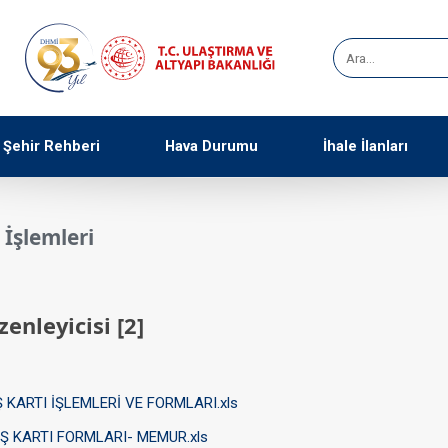
Şehir Rehberi
Hava Durumu
İhale İlanları
ı İşlemleri
enleyicisi ‭[2]‬
Ş KARTI İŞLEMLERİ VE FORMLARI.xls
İŞ KARTI FORMLARI- MEMUR.xls