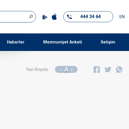
444 34 64
EN
Haberler
Memnuniyet Anketi
İletişim
A
Yazı Boyutu