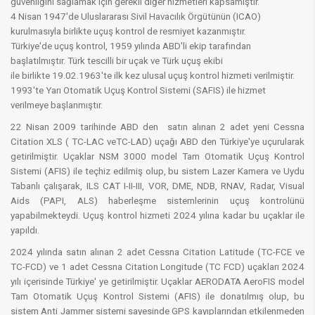
güvenliğini sağlamak için gerekli diğer hizmetleri kapsamıştır.
4 Nisan 1947'de Uluslararası Sivil Havacılık Örgütünün (ICAO)
kurulmasıyla birlikte uçuş kontrol de resmiyet kazanmıştır.
Türkiye'de uçuş kontrol, 1959 yılında ABD'li ekip tarafından
başlatılmıştır. Türk tescilli bir uçak ve Türk uçuş ekibi
ile birlikte 19.02.1963'te ilk kez ulusal uçuş kontrol hizmeti verilmiştir.
1993'te Yarı Otomatik Uçuş Kontrol Sistemi (SAFIS) ile hizmet
verilmeye başlanmıştır.
22 Nisan 2009 tarihinde ABD den satın alınan 2 adet yeni Cessna
Citation XLS ( TC-LAC veTC-LAD) uçağı ABD den Türkiye'ye uçurularak
getirilmiştir. Uçaklar NSM 3000 model Tam Otomatik Uçuş Kontrol
Sistemi (AFIS) ile teçhiz edilmiş olup, bu sistem Lazer Kamera ve Uydu
Tabanlı çalışarak, ILS CAT I-II-III, VOR, DME, NDB, RNAV, Radar, Visual
Aids (PAPI, ALS) haberleşme sistemlerinin uçuş kontrolünü
yapabilmekteydi. Uçuş kontrol hizmeti 2024 yılına kadar bu uçaklar ile
yapıldı.
2024 yılında satın alınan 2 adet Cessna Citation Latitude (TC-FCE ve
TC-FCD) ve 1 adet Cessna Citation Longitude (TC FCD) uçakları 2024
yılı içerisinde Türkiye' ye getirilmiştir. Uçaklar AERODATA AeroFIS model
Tam Otomatik Uçuş Kontrol Sistemi (AFIS) ile donatılmış olup, bu
sistem Anti Jammer sistemi sayesinde GPS kayıplarından etkilenmeden