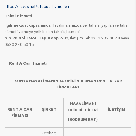
https://havas.net/otobus-hizmetleri
Taksi Hizmeti
İlgili mevzuat kapsamında Havalimanımızda yer tahsisi yapılan ve taksi
hizmeti vermeye yetkili olan taksi işletmesi
S.S.76 Nolu Mot. Taş. Koop
. olup, iletişim Tel: 0332 239 00 44 veya
0530 240 50 15
Rent A Car Hizmeti
​KONYA HAVALİMANINDA OFİSİ BULUNAN RENT A CAR
FİRMALARI ​
​ ​
HAVALİMANI
RENT A CAR
ŞİRKET
İLETİŞİM
OFİS BİLGİLERİ
FİRMASI
(BODRUM KAT)
Otokoç