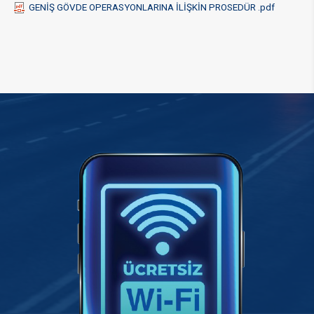
GENİŞ GÖVDE OPERASYONLARINA İLİŞKİN PROSEDÜR .pdf