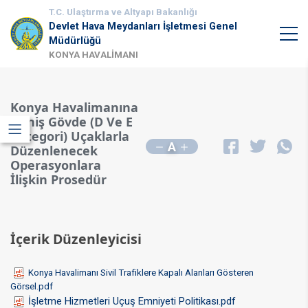
T.C. Ulaştırma ve Altyapı Bakanlığı
Devlet Hava Meydanları İşletmesi Genel
Müdürlüğü
KONYA HAVALİMANI
Konya Havalimanına
Geniş Gövde (D Ve E
Kategori) Uçaklarla
A
Düzenlenecek
Operasyonlara
İlişkin Prosedür
İçerik Düzenleyicisi
Konya Havalimanı Sivil Trafiklere Kapalı Alanları Gösteren
Görsel.pdf
İşletme Hizmetleri Uçuş Emniyeti Politikası.pdf