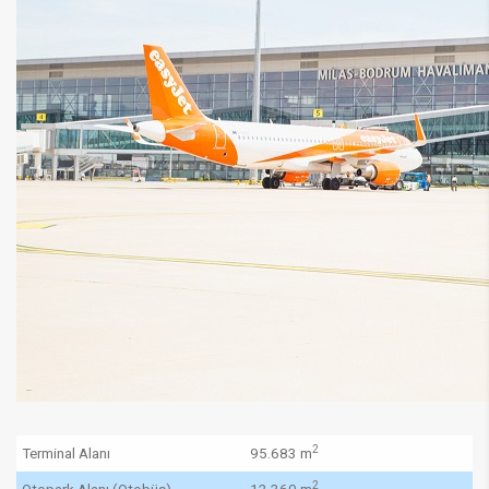
2
Terminal Alanı​
​95.683 ​m
2