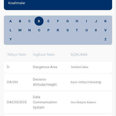
Kısaltmalar
A
B
C
D
E
F
G
H
I
J
K
L
M
N
O
P
R
S
T
U
X
V
Y
Z
Türkçe Terim
İngilizce Terim
AÇIKLAMA
D
Dangerous Area
Tehlikeli Saha
Decision
DA/DH
Karar İrtifası/Yüksekliği
Altitude/Height
Data
DACOS/DCS
Communication
Veri İletişim Sistemi
System